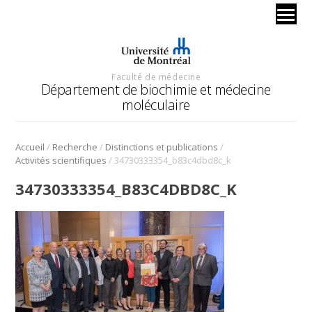
Faculté de médecine
Département de biochimie et médecine
moléculaire
/
/
/
Accueil
Recherche
Distinctions et publications
/
Activités scientifiques
34730333354_b83c4dbd8c_k
34730333354_B83C4DBD8C_K