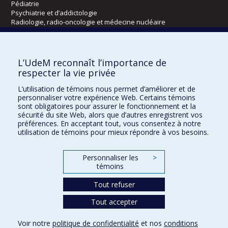
Pédiatrie
Psychiatrie et d’addictologie
Radiologie, radio-oncologie et médecine nucléaire
Écoles
L’UdeM reconnaît l’importance de
Kinésiologie et des sciences de l’activité physique
respecter la vie privée
Orthophonie et audiologie
L’utilisation de témoins nous permet d’améliorer et de
Réadaptation
personnaliser votre expérience Web. Certains témoins
sont obligatoires pour assurer le fonctionnement et la
Directions
sécurité du site Web, alors que d’autres enregistrent vos
préférences. En acceptant tout, vous consentez à notre
DPC
utilisation de témoins pour mieux répondre à vos besoins.
CPASS
Éthique clinique
Personnaliser les
>
témoins
Tout refuser
Tout accepter
Voir notre
politique de confidentialité
et nos
conditions