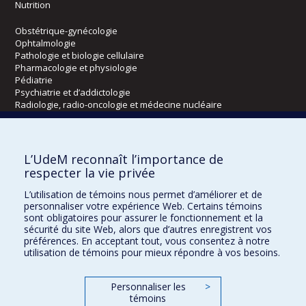
Nutrition
Obstétrique-gynécologie
Ophtalmologie
Pathologie et biologie cellulaire
Pharmacologie et physiologie
Pédiatrie
Psychiatrie et d’addictologie
Radiologie, radio-oncologie et médecine nucléaire
Écoles
L’UdeM reconnaît l’importance de
Kinésiologie et des sciences de l’activité physique
respecter la vie privée
Orthophonie et audiologie
L’utilisation de témoins nous permet d’améliorer et de
Réadaptation
personnaliser votre expérience Web. Certains témoins
sont obligatoires pour assurer le fonctionnement et la
Directions
sécurité du site Web, alors que d’autres enregistrent vos
préférences. En acceptant tout, vous consentez à notre
DPC
utilisation de témoins pour mieux répondre à vos besoins.
CPASS
Éthique clinique
Personnaliser les
>
témoins