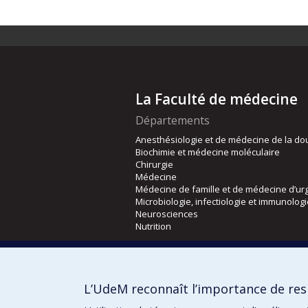
La Faculté de médecine
Départements
Anesthésiologie et de médecine de la do
Biochimie et médecine moléculaire
Chirurgie
Médecine
Médecine de famille et de médecine d’ur
Microbiologie, infectiologie et immunolog
Neurosciences
Nutrition
Écoles
Kinésiologie et des sciences de l’activité
L’UdeM reconnaît l’importance de resp
Orthophonie et audiologie
Réadaptation