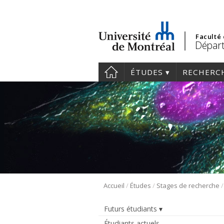
Faculté
Départ
ÉTUDES
RECHERC
/
/
Accueil
Études
Stages de recherche
Futurs étudiants
Étudiants actuels