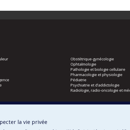
uleur
Obstétrique-gynécologie
Ophtalmologie
Pathologie et biologie cellulaire
Pharmacologie et physiologie
gence
Pédiatrie
ie
Psychiatrie et d’addictologie
Radiologie, radio-oncologie et mé
Directions
 physique
DPC
ecter la vie privée
CPASS
Éthique clinique