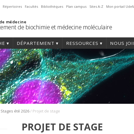
Répertoires
Facultés
Bibliothèques
Plan campus
Sites A-Z
Mon portail Ude
 de médecine
ement de biochimie et médecine moléculaire
HE
DÉPARTEMENT
RESSOURCES
NOUS JO
/
/
Stages été 2026
Projet de stage
PROJET DE STAGE