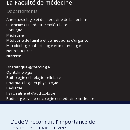
La Faculté de médecine
Départements
Anesthésiologie et de médecine de la douleur
Biochimie et médecine moléculaire
Chirurgie
Médecine
Médecine de famille et de médecine d’urgence
Microbiologie, infectiologie et immunologie
Neurosciences
Nutrition
Obstétrique-gynécologie
Ophtalmologie
Pathologie et biologie cellulaire
Pharmacologie et physiologie
Pédiatrie
Psychiatrie et d’addictologie
Radiologie, radio-oncologie et médecine nucléaire
Écoles
L’UdeM reconnaît l’importance de
Kinésiologie et des sciences de l’activité physique
respecter la vie privée