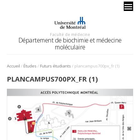
Faculté de médecine
Département de biochimie et médecine
moléculaire
/
/
/
Accueil
Études
Futurs étudiants
plancampus700px_fr (1)
PLANCAMPUS700PX_FR (1)