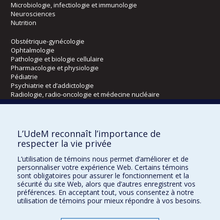
Microbiologie, infectiologie et immunologie
Neurosciences
Nutrition
Obstétrique-gynécologie
Ophtalmologie
Pathologie et biologie cellulaire
Pharmacologie et physiologie
Pédiatrie
Psychiatrie et d’addictologie
Radiologie, radio-oncologie et médecine nucléaire
Écoles
L’UdeM reconnaît l’importance de
Kinésiologie et des sciences de l’activité physique
respecter la vie privée
Orthophonie et audiologie
L’utilisation de témoins nous permet d’améliorer et de
Réadaptation
personnaliser votre expérience Web. Certains témoins
sont obligatoires pour assurer le fonctionnement et la
Directions
sécurité du site Web, alors que d’autres enregistrent vos
préférences. En acceptant tout, vous consentez à notre
DPC
utilisation de témoins pour mieux répondre à vos besoins.
CPASS
Éthique clinique