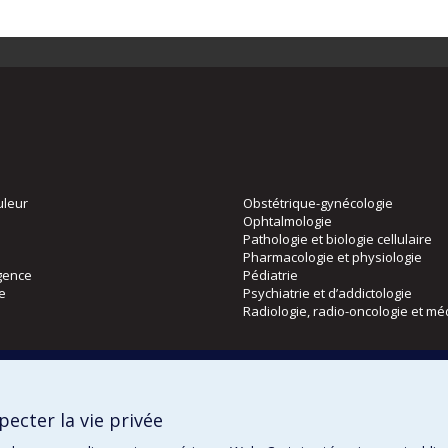
uleur
Obstétrique-gynécologie
Ophtalmologie
Pathologie et biologie cellulaire
Pharmacologie et physiologie
gence
Pédiatrie
ie
Psychiatrie et d’addictologie
Radiologie, radio-oncologie et mé
Directions
 physique
DPC
ecter la vie privée
CPASS
Éthique clinique