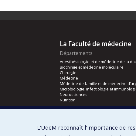
La Faculté de médecine
Départements
Anesthésiologie et de médecine de la do
Biochimie et médecine moléculaire
Chirurgie
Médecine
Médecine de famille et de médecine d’ur
Microbiologie, infectiologie et immunolog
Neurosciences
Nutrition
Écoles
Kinésiologie et des sciences de l’activité
L’UdeM reconnaît l’importance de resp
Orthophonie et audiologie
Réadaptation