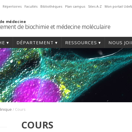
Répertoires
Facultés
Bibliothèques
Plan campus
Sites A-Z
Mon portail Ude
 de médecine
ement de biochimie et médecine moléculaire
HE
DÉPARTEMENT
RESSOURCES
NOUS JO
/
linique
Cours
COURS