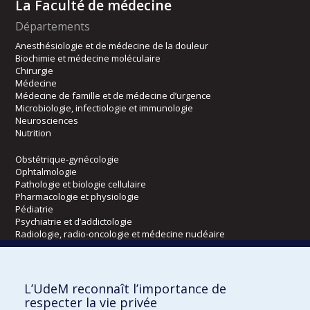
La Faculté de médecine
Départements
Anesthésiologie et de médecine de la douleur
Biochimie et médecine moléculaire
Chirurgie
Médecine
Médecine de famille et de médecine d’urgence
Microbiologie, infectiologie et immunologie
Neurosciences
Nutrition
Obstétrique-gynécologie
Ophtalmologie
Pathologie et biologie cellulaire
Pharmacologie et physiologie
Pédiatrie
Psychiatrie et d’addictologie
Radiologie, radio-oncologie et médecine nucléaire
Écoles
L’UdeM reconnaît l’importance de
Kinésiologie et des sciences de l’activité physique
respecter la vie privée