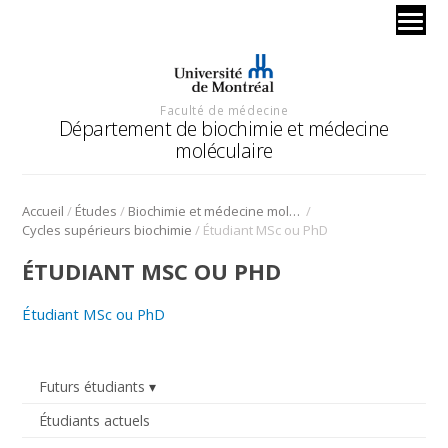
Faculté de médecine
Département de biochimie et médecine
moléculaire
/
/
/
Accueil
Études
Biochimie et médecine moléculaire
/
Cycles supérieurs biochimie
Étudiant MSc ou PhD
ÉTUDIANT MSC OU PHD
Étudiant MSc ou PhD
Futurs étudiants
Étudiants actuels