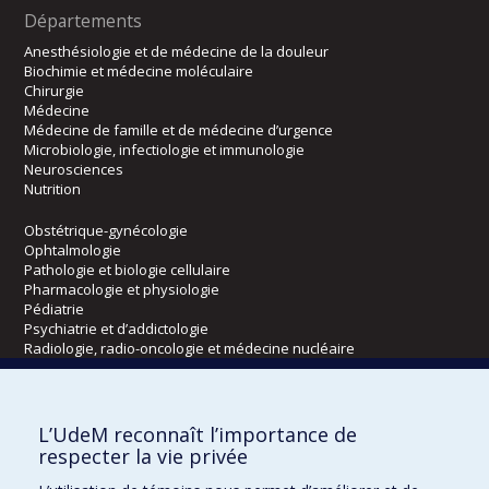
Départements
Anesthésiologie et de médecine de la douleur
Biochimie et médecine moléculaire
Chirurgie
Médecine
Médecine de famille et de médecine d’urgence
Microbiologie, infectiologie et immunologie
Neurosciences
Nutrition
Obstétrique-gynécologie
Ophtalmologie
Pathologie et biologie cellulaire
Pharmacologie et physiologie
Pédiatrie
Psychiatrie et d’addictologie
Radiologie, radio-oncologie et médecine nucléaire
Écoles
L’UdeM reconnaît l’importance de
Kinésiologie et des sciences de l’activité physique
respecter la vie privée
Orthophonie et audiologie