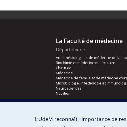
La Faculté de médecine
Départements
Anesthésiologie et de médecine de la do
Biochimie et médecine moléculaire
Chirurgie
Médecine
Médecine de famille et de médecine d’ur
Microbiologie, infectiologie et immunolog
Neurosciences
Nutrition
Écoles
Kinésiologie et des sciences de l’activité
L’UdeM reconnaît l’importance de resp
Orthophonie et audiologie
Réadaptation