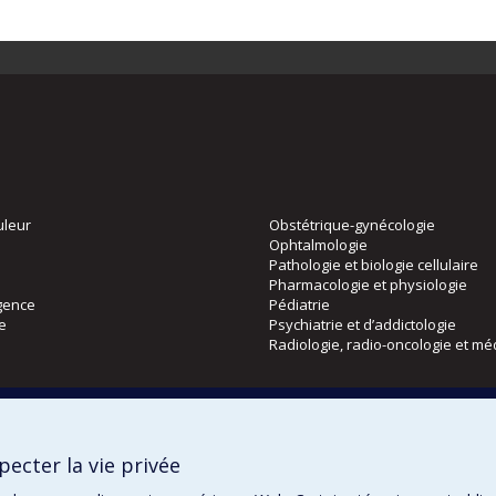
uleur
Obstétrique-gynécologie
Ophtalmologie
Pathologie et biologie cellulaire
Pharmacologie et physiologie
gence
Pédiatrie
ie
Psychiatrie et d’addictologie
Radiologie, radio-oncologie et mé
Directions
 physique
DPC
ecter la vie privée
CPASS
Éthique clinique