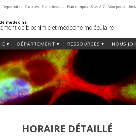
Répertoires
Facultés
Bibliothèques
Plan campus
Sites A-Z
Mon portail Ude
 de médecine
ement de biochimie et médecine moléculaire
HE
DÉPARTEMENT
RESSOURCES
NOUS JO
HORAIRE DÉTAILLÉ