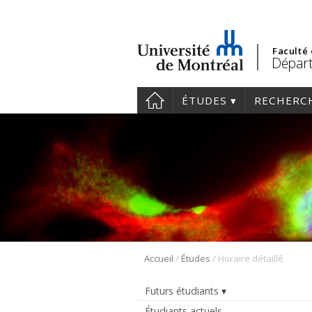
Faculté
Départ
ÉTUDES
RECHERC
/
/
Accueil
Études
Horaire détaillé
Futurs étudiants
Étudiants actuels