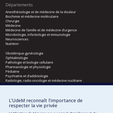
Départements
Anesthésiologie et de médecine de la douleur
Biochimie et médecine moléculaire
Chirurgie
Médecine
Médecine de famille et de médecine d’urgence
Microbiologie, infectiologie et immunologie
Neurosciences
Nutrition
Obstétrique-gynécologie
Ophtalmologie
Pathologie et biologie cellulaire
Pharmacologie et physiologie
Pédiatrie
Psychiatrie et d’addictologie
Radiologie, radio-oncologie et médecine nucléaire
Écoles
L’UdeM reconnaît l’importance de
Kinésiologie et des sciences de l’activité physique
respecter la vie privée
Orthophonie et audiologie