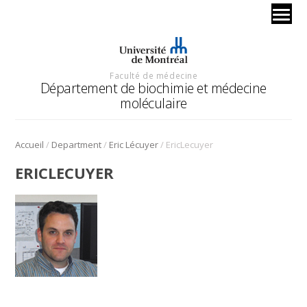
Faculté de médecine
Département de biochimie et médecine
moléculaire
/
/
/
Accueil
Department
Eric Lécuyer
EricLecuyer
ERICLECUYER