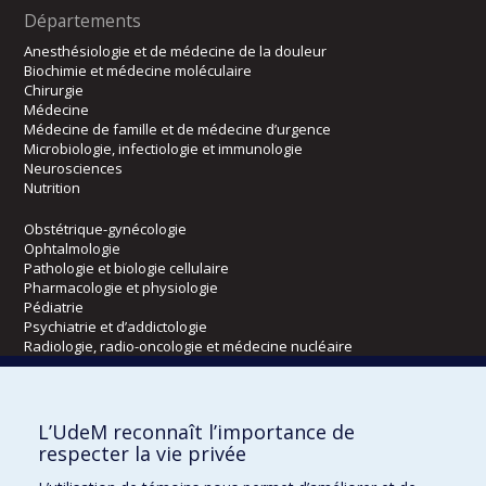
Départements
Anesthésiologie et de médecine de la douleur
Biochimie et médecine moléculaire
Chirurgie
Médecine
Médecine de famille et de médecine d’urgence
Microbiologie, infectiologie et immunologie
Neurosciences
Nutrition
Obstétrique-gynécologie
Ophtalmologie
Pathologie et biologie cellulaire
Pharmacologie et physiologie
Pédiatrie
Psychiatrie et d’addictologie
Radiologie, radio-oncologie et médecine nucléaire
Écoles
L’UdeM reconnaît l’importance de
Kinésiologie et des sciences de l’activité physique
respecter la vie privée
Orthophonie et audiologie