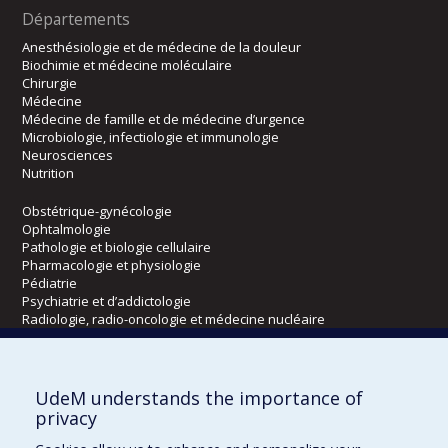
Départements
Anesthésiologie et de médecine de la douleur
Biochimie et médecine moléculaire
Chirurgie
Médecine
Médecine de famille et de médecine d’urgence
Microbiologie, infectiologie et immunologie
Neurosciences
Nutrition
Obstétrique-gynécologie
Ophtalmologie
Pathologie et biologie cellulaire
Pharmacologie et physiologie
Pédiatrie
Psychiatrie et d’addictologie
Radiologie, radio-oncologie et médecine nucléaire
Écoles
UdeM understands the importance of
Kinésiologie et des sciences de l’activité physique
privacy
Orthophonie et audiologie