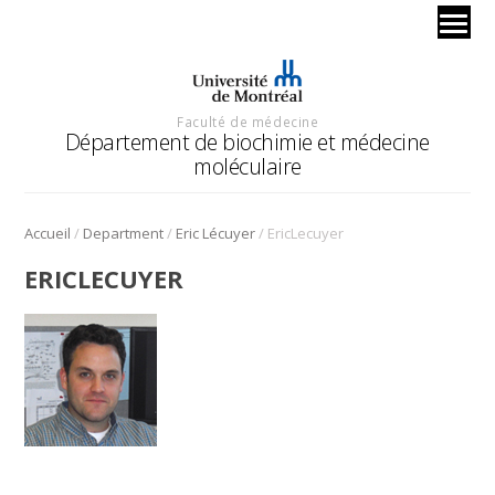
Faculté de médecine
Département de biochimie et médecine
moléculaire
/
/
/
Accueil
Department
Eric Lécuyer
EricLecuyer
ERICLECUYER