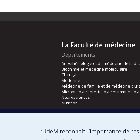
La Faculté de médecine
Départements
Anesthésiologie et de médecine de la do
Biochimie et médecine moléculaire
Chirurgie
Médecine
Médecine de famille et de médecine d’ur
Microbiologie, infectiologie et immunolog
Neurosciences
Nutrition
Écoles
Kinésiologie et des sciences de l’activité
L’UdeM reconnaît l’importance de resp
Orthophonie et audiologie
Réadaptation