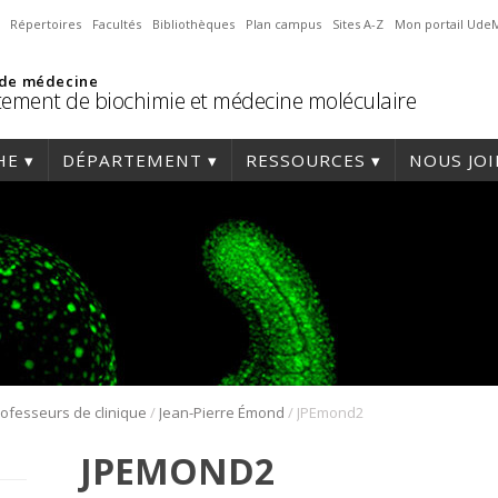
Répertoires
Facultés
Bibliothèques
Plan campus
Sites A-Z
Mon portail Ude
 de médecine
ement de biochimie et médecine moléculaire
HE
DÉPARTEMENT
RESSOURCES
NOUS JO
/
/
ofesseurs de clinique
Jean-Pierre Émond
JPEmond2
JPEMOND2