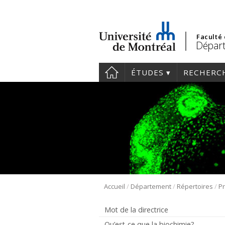
Faculté
Départ
ÉTUDES
RECHERC
/
/
/
Accueil
Département
Répertoires
Pr
Mot de la directrice
Qu’est-ce que la biochimie?