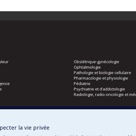
uleur
Obstétrique-gynécologie
Ophtalmologie
Pathologie et biologie cellulaire
Pharmacologie et physiologie
gence
Pédiatrie
ie
Psychiatrie et d’addictologie
Radiologie, radio-oncologie et mé
Directions
 physique
DPC
ecter la vie privée
CPASS
Éthique clinique