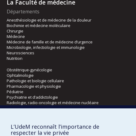
La Faculté de médecine
Départements
Anesthésiologie et de médecine de la douleur
Biochimie et médecine moléculaire
Chirurgie
Médecine
Médecine de famille et de médecine d’urgence
Microbiologie, infectiologie et immunologie
Neurosciences
Nutrition
Obstétrique-gynécologie
Ophtalmologie
Pathologie et biologie cellulaire
Pharmacologie et physiologie
Pédiatrie
Psychiatrie et d’addictologie
Radiologie, radio-oncologie et médecine nucléaire
Écoles
L’UdeM reconnaît l’importance de
Kinésiologie et des sciences de l’activité physique
respecter la vie privée