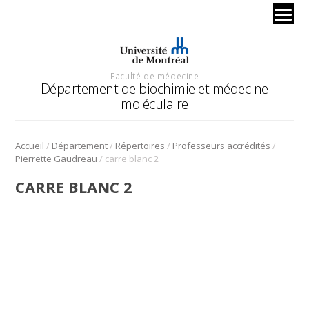
Faculté de médecine
Département de biochimie et médecine
moléculaire
/
/
/
/
Accueil
Département
Répertoires
Professeurs accrédités
/
Pierrette Gaudreau
carre blanc 2
CARRE BLANC 2