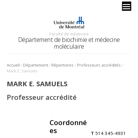
Faculté de médecine
Département de biochimie et médecine
moléculaire
/
/
/
/
Accueil
Département
Répertoires
Professeurs accrédités
Mark E. Samuels
MARK E. SAMUELS
Professeur accrédité
Coordonné
.
es
T
514 345-4931