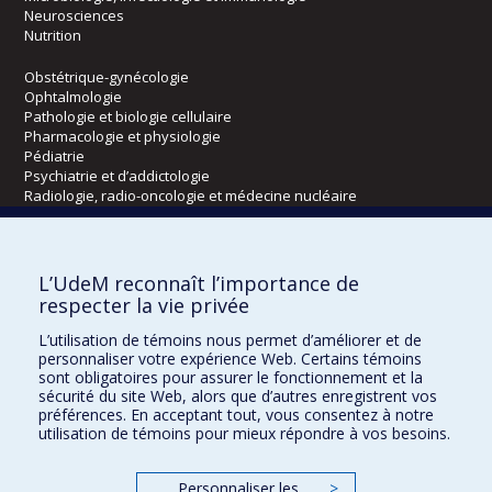
Neurosciences
Nutrition
Obstétrique-gynécologie
Ophtalmologie
Pathologie et biologie cellulaire
Pharmacologie et physiologie
Pédiatrie
Psychiatrie et d’addictologie
Radiologie, radio-oncologie et médecine nucléaire
Écoles
L’UdeM reconnaît l’importance de
Kinésiologie et des sciences de l’activité physique
respecter la vie privée
Orthophonie et audiologie
L’utilisation de témoins nous permet d’améliorer et de
Réadaptation
personnaliser votre expérience Web. Certains témoins
sont obligatoires pour assurer le fonctionnement et la
Directions
sécurité du site Web, alors que d’autres enregistrent vos
préférences. En acceptant tout, vous consentez à notre
DPC
utilisation de témoins pour mieux répondre à vos besoins.
CPASS
Éthique clinique
Personnaliser les
>