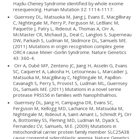
Hajdu-Cheney Syndrome identified by whole exome
resequencing. Human Mutation 32: 1114-1117.
Guernsey DL, Matsuoka M, Jiang J, Evans E, Macgillivray
C, Nightingale M, Perry P, Ferguson M, LeBlanc M,
Paquette J, Patry L, Rideout A, Thomas A, Orr A,
McMaster CR, Michaud JL, Deal C, Langlois S, Superneau
DW, Parkash S, Ludman M, Skidmore DL, Samuels ME.
(2011) Mutations in origin recognition complex gene
ORC4 cause Meier-Gorlin Syndrome. Nature Genetics
43: 360-4.
Orr A, Dubé MP, Zenteno JC, Jiang H, Asselin G, Evans
SC, Caqueret A, Lakosha H, Letourneau L, Marcadier J,
Matsuoka M, Macgillivray C, Nightingale M, Papillon-
Cavanagh S, Perry S, Provost S, Ludman ML, Guernsey
DL, Samuels ME. (2011) Mutations in a novel serine
protease PRSS56 in families with Nanophthalmos.
Guernsey DL, Jiang H, Campagna DR, Evans SC,
Ferguson M, Kellogg MD, Lachance M, Matsuoka M,
Nightingale M, Rideout A, Saint-Amant L, Schmidt PJ, Orr
A, Bottomley SS, Fleming MD, Ludman M, Dyack S,
Fernandez CV, Samuels, M.E. (2009) Mutations in
mitochondrial carrier protein family member SLC25A38
cause congenital sideroblastic anemia. Nature Genetics