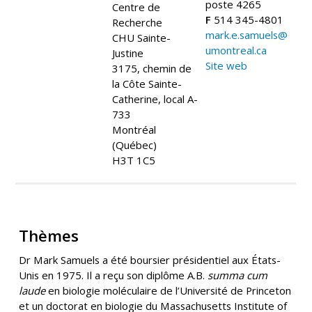
poste 4265
Centre de
F
514 345-4801
Recherche
mark.e.samuels@
CHU Sainte-
umontreal.ca
Justine
Site web
3175, chemin de
la Côte Sainte-
Catherine, local A-
733
Montréal
(Québec)
H3T 1C5
Thèmes
Dr Mark Samuels a été boursier présidentiel aux États-
Unis en 1975. Il a reçu son diplôme A.B.
summa cum
laude
en biologie moléculaire de l’Université de Princeton
et un doctorat en biologie du Massachusetts Institute of