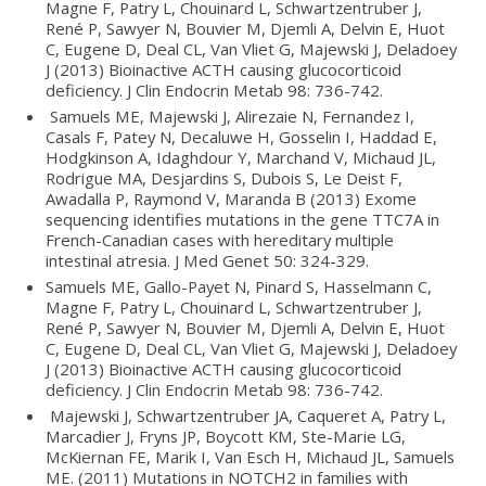
Magne F, Patry L, Chouinard L, Schwartzentruber J,
René P, Sawyer N, Bouvier M, Djemli A, Delvin E, Huot
C, Eugene D, Deal CL, Van Vliet G, Majewski J, Deladoey
J (2013) Bioinactive ACTH causing glucocorticoid
deficiency. J Clin Endocrin Metab 98: 736-742.
Samuels ME, Majewski J, Alirezaie N, Fernandez I,
Casals F, Patey N, Decaluwe H, Gosselin I, Haddad E,
Hodgkinson A, Idaghdour Y, Marchand V, Michaud JL,
Rodrigue MA, Desjardins S, Dubois S, Le Deist F,
Awadalla P, Raymond V, Maranda B (2013) Exome
sequencing identifies mutations in the gene TTC7A in
French-Canadian cases with hereditary multiple
intestinal atresia. J Med Genet 50: 324-329.
Samuels ME, Gallo-Payet N, Pinard S, Hasselmann C,
Magne F, Patry L, Chouinard L, Schwartzentruber J,
René P, Sawyer N, Bouvier M, Djemli A, Delvin E, Huot
C, Eugene D, Deal CL, Van Vliet G, Majewski J, Deladoey
J (2013) Bioinactive ACTH causing glucocorticoid
deficiency. J Clin Endocrin Metab 98: 736-742.
Majewski J, Schwartzentruber JA, Caqueret A, Patry L,
Marcadier J, Fryns JP, Boycott KM, Ste-Marie LG,
McKiernan FE, Marik I, Van Esch H, Michaud JL, Samuels
ME. (2011) Mutations in NOTCH2 in families with