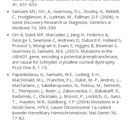
41, 651-653.
Samuels ME, Orr, A., Guernsey, D.L., Dooley, K., Riddell,
C., Hodgkinson, K., Ludman, M., Pullman, D.P. (2008). Is
Gene Discovery Research or Diagnosis. Genetics in
Medicine 10, 385-390.
Orr A, Dubé MP, Marcadier J, Jiang H, Federico A,
George S, Seamone C, Andrews D, Dubord P, Holland S,
Provost S, Mongrain V, Evans S, Higgins B, Bowman S,
Guernsey D, Samuels, M.E. (2007). Mutations in the
UBIAD1 gene, encoding a potential prenyltransferase,
are causal for Schnyder crystalline corneal dystrophy.
PLoS One 8, 1-10.
Papanikolaou, G., Samuels, M.E., Ludwig, E.H.,
MacDonald, M.L., Franchini, P.L., Dubé, M.-P., Andres, L.,
MacFarlane, J., Sakellaropoulos, N., Politou, M., Nemeth,
E., Thompson, J., Risler, J., Zaborowska, C., Babakaiff, R.,
Radomski, C., Christakis, J., Brissot, P., Lockitch, G., Ganz,
T., Hayden, M.R., Goldberg, Y.P. (2004) Mutations in a
Novel Gene, HFE2, Cause Chromosome 1q-Linked
Juvenile Hereditary Hemochromatosis. Nat Genet 36,
77-82.