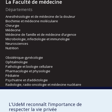
La Faculté de médecine
Départements
Anesthésiologie et de médecine de la douleur
Biochimie et médecine moléculaire
Chirurgie
Médecine
Médecine de famille et de médecine d’urgence
Microbiologie, infectiologie et immunologie
Neurosciences
Nutrition
Obstétrique-gynécologie
Ophtalmologie
Pathologie et biologie cellulaire
Pharmacologie et physiologie
Pédiatrie
Psychiatrie et d’addictologie
Radiologie, radio-oncologie et médecine nucléaire
Écoles
L’UdeM reconnaît l’importance de
Kinésiologie et des sciences de l’activité physique
respecter la vie privée