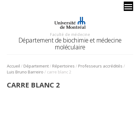
Faculté de médecine
Département de biochimie et médecine
moléculaire
/
/
/
/
Accueil
Département
Répertoires
Professeurs accrédités
/
Luis Bruno Barreiro
carre blanc 2
CARRE BLANC 2