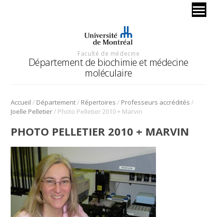
Faculté de médecine
Département de biochimie et médecine
moléculaire
/
/
/
/
Accueil
Département
Répertoires
Professeurs accrédités
/
Joelle Pelletier
Photo Pelletier 2010 + Marvin
PHOTO PELLETIER 2010 + MARVIN