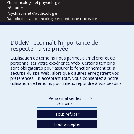
Pharmacologie et physiologie
Pédiatrie
Psychiatrie et d’addictologie
Radiologie, radio-oncologie et médecine nucléaire
Écoles
L’UdeM reconnaît l’importance de
Kinésiologie et des sciences de l’activité physique
respecter la vie privée
Orthophonie et audiologie
L’utilisation de témoins nous permet d’améliorer et de
Réadaptation
personnaliser votre expérience Web. Certains témoins
sont obligatoires pour assurer le fonctionnement et la
Directions
sécurité du site Web, alors que d’autres enregistrent vos
préférences. En acceptant tout, vous consentez à notre
DPC
utilisation de témoins pour mieux répondre à vos besoins.
CPASS
Éthique clinique
Personnaliser les
>
témoins
Tout refuser
Tout accepter