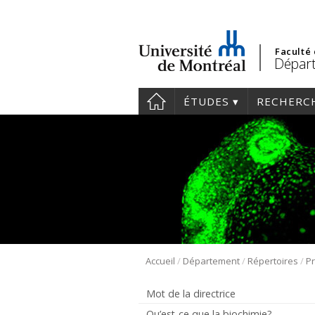
Faculté
Départ
ÉTUDES
RECHERC
/
/
/
Accueil
Département
Répertoires
Pr
Mot de la directrice
Qu’est-ce que la biochimie?