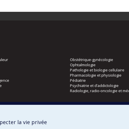
uleur
Obstétrique-gynécologie
Ophtalmologie
Pathologie et biologie cellulaire
Pharmacologie et physiologie
gence
Pédiatrie
ie
Psychiatrie et d’addictologie
Radiologie, radio-oncologie et mé
Directions
 physique
DPC
ecter la vie privée
CPASS
Éthique clinique