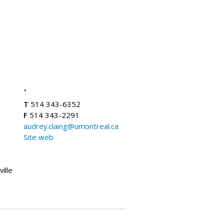
.
T
514 343-6352
F
514 343-2291
audrey.claing@umontreal.ca
Site web
ille