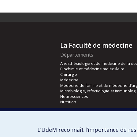
La Faculté de médecine
Départements
Anesthésiologie et de médecine de la do
Biochimie et médecine moléculaire
Chirurgie
Médecine
Médecine de famille et de médecine d’ur
Microbiologie, infectiologie et immunolog
Neurosciences
Nutrition
Écoles
Kinésiologie et des sciences de l’activité
L’UdeM reconnaît l’importance de resp
Orthophonie et audiologie
Réadaptation