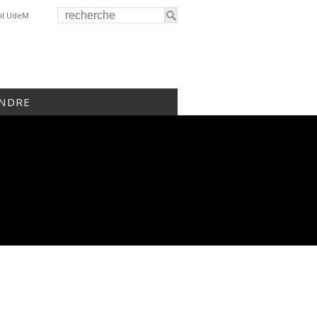
il UdeM
INDRE