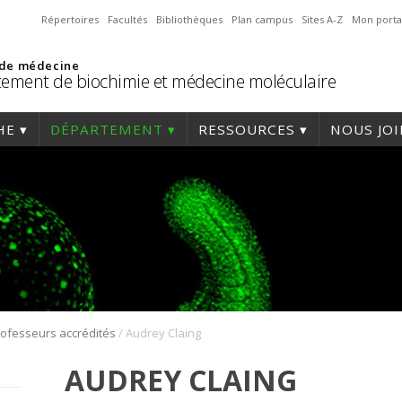
Répertoires
Facultés
Bibliothèques
Plan campus
Sites A-Z
Mon porta
 de médecine
ement de biochimie et médecine moléculaire
HE
DÉPARTEMENT
RESSOURCES
NOUS JO
/
ofesseurs accrédités
Audrey Claing
AUDREY CLAING