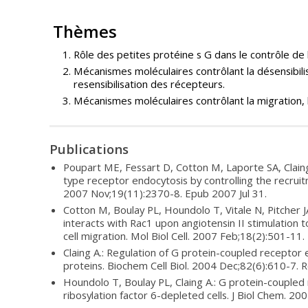
Thèmes
Rôle des petites protéine s G dans le contrôle de 
Mécanismes moléculaires contrôlant la désensibilisat
resensibilisation des récepteurs.
Mécanismes moléculaires contrôlant la migration, l’i
Publications
Poupart ME, Fessart D, Cotton M, Laporte SA, Claing
type receptor endocytosis by controlling the recruitm
2007 Nov;19(11):2370-8. Epub 2007 Jul 31.
Cotton M, Boulay PL, Houndolo T, Vitale N, Pitcher 
interacts with Rac1 upon angiotensin II stimulation
cell migration. Mol Biol Cell. 2007 Feb;18(2):501-11
Claing A.: Regulation of G protein-coupled recepto
proteins. Biochem Cell Biol. 2004 Dec;82(6):610-7. 
Houndolo T, Boulay PL, Claing A.: G protein-coupled
ribosylation factor 6-depleted cells. J Biol Chem. 2