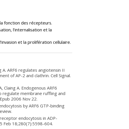
la fonction des récepteurs.
ion, l’internalisation et la
nvasion et la prolifération cellulaire.
 A. ARF6 regulates angiotensin II
ent of AP-2 and clathrin. Cell Signal.
JA, Claing A. Endogenous ARF6
 to regulate membrane ruffling and
. Epub 2006 Nov 22.
r endocytosis by ARF6 GTP-binding
Review.
 receptor endocytosis in ADP-
005 Feb 18;280(7):5598-604.