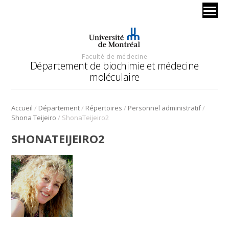
Faculté de médecine
Département de biochimie et médecine
moléculaire
/
/
/
/
Accueil
Département
Répertoires
Personnel administratif
/
Shona Teijeiro
ShonaTeijeiro2
SHONATEIJEIRO2