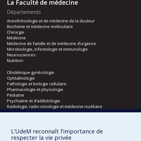
La Faculté de médecine
Départements
Anesthésiologie et de médecine de la douleur
Biochimie et médecine moléculaire
Chirurgie
Médecine
Médecine de famille et de médecine d’urgence
Microbiologie, infectiologie et immunologie
Neurosciences
Nutrition
Obstétrique-gynécologie
Ophtalmologie
Pathologie et biologie cellulaire
Pharmacologie et physiologie
Pédiatrie
Psychiatrie et d’addictologie
Radiologie, radio-oncologie et médecine nucléaire
Écoles
L’UdeM reconnaît l’importance de
Kinésiologie et des sciences de l’activité physique
respecter la vie privée