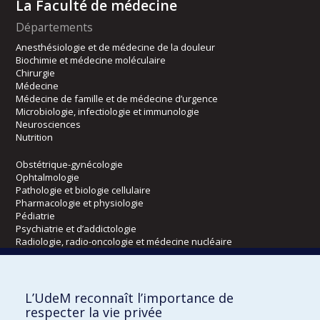
La Faculté de médecine
Départements
Anesthésiologie et de médecine de la douleur
Biochimie et médecine moléculaire
Chirurgie
Médecine
Médecine de famille et de médecine d’urgence
Microbiologie, infectiologie et immunologie
Neurosciences
Nutrition
Obstétrique-gynécologie
Ophtalmologie
Pathologie et biologie cellulaire
Pharmacologie et physiologie
Pédiatrie
Psychiatrie et d’addictologie
Radiologie, radio-oncologie et médecine nucléaire
Écoles
L’UdeM reconnaît l’importance de
Kinésiologie et des sciences de l’activité physique
respecter la vie privée