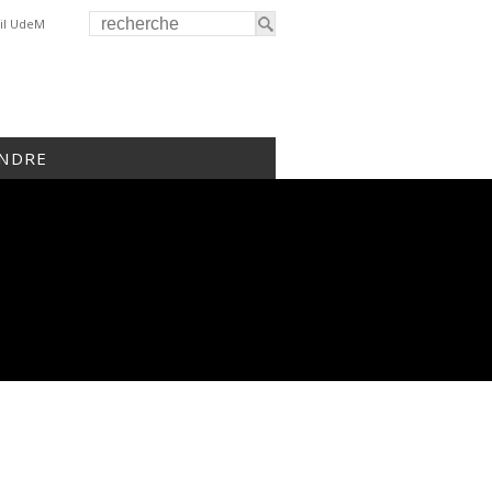
il UdeM
INDRE