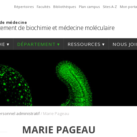
Répertoires
Facultés
Bibliothèques
Plan campus
Sites A-Z
Mon porta
 de médecine
ement de biochimie et médecine moléculaire
HE
DÉPARTEMENT
RESSOURCES
NOUS JO
/
rsonnel administratif
Marie Pageau
MARIE PAGEAU