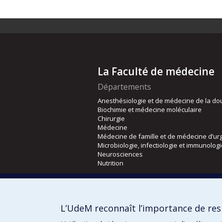
La Faculté de médecine
Départements
Anesthésiologie et de médecine de la do
Biochimie et médecine moléculaire
Chirurgie
Médecine
Médecine de famille et de médecine d’ur
Microbiologie, infectiologie et immunolog
Neurosciences
Nutrition
Écoles
Kinésiologie et des sciences de l’activité
L’UdeM reconnaît l’importance de resp
Orthophonie et audiologie
Réadaptation