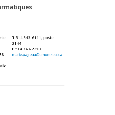
formatiques
.
mie
T
514 343-6111, poste
3144
F
514 343-2210
238
marie.pageau@umontreal.ca
ille