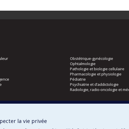
uleur
Obstétrique-gynécologie
Ophtalmologie
Pathologie et biologie cellulaire
Pharmacologie et physiologie
gence
Pédiatrie
ie
Psychiatrie et d’addictologie
Radiologie, radio-oncologie et mé
Directions
 physique
DPC
ecter la vie privée
CPASS
Éthique clinique