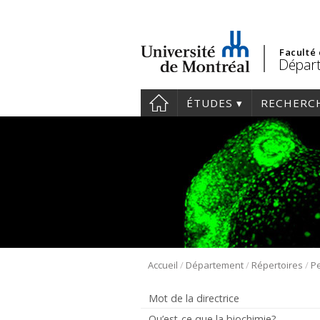
Faculté
Départ
ÉTUDES
RECHERC
/
/
/
Accueil
Département
Répertoires
Pe
Mot de la directrice
Qu’est-ce que la biochimie?