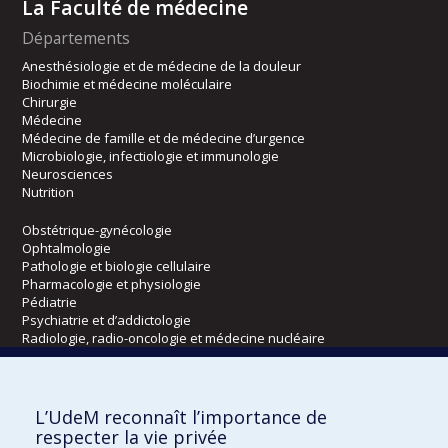
La Faculté de médecine
Départements
Anesthésiologie et de médecine de la douleur
Biochimie et médecine moléculaire
Chirurgie
Médecine
Médecine de famille et de médecine d’urgence
Microbiologie, infectiologie et immunologie
Neurosciences
Nutrition
Obstétrique-gynécologie
Ophtalmologie
Pathologie et biologie cellulaire
Pharmacologie et physiologie
Pédiatrie
Psychiatrie et d’addictologie
Radiologie, radio-oncologie et médecine nucléaire
Écoles
L’UdeM reconnaît l’importance de
Kinésiologie et des sciences de l’activité physique
respecter la vie privée