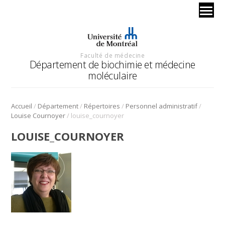
Faculté de médecine
Département de biochimie et médecine
moléculaire
/
/
/
/
Accueil
Département
Répertoires
Personnel administratif
/
Louise Cournoyer
louise_cournoyer
LOUISE_COURNOYER