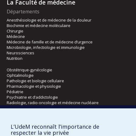
La Faculté de médecine
Départements
Anesthésiologie et de médecine de la douleur
Biochimie et médecine moléculaire
Chirurgie
Médecine
Médecine de famille et de médecine d’urgence
Microbiologie, infectiologie et immunologie
Neurosciences
Nutrition
Obstétrique-gynécologie
Ophtalmologie
Pathologie et biologie cellulaire
Pharmacologie et physiologie
Pédiatrie
Psychiatrie et d’addictologie
Radiologie, radio-oncologie et médecine nucléaire
Écoles
L’UdeM reconnaît l’importance de
Kinésiologie et des sciences de l’activité physique
respecter la vie privée