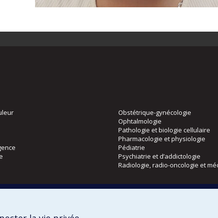
uleur
Obstétrique-gynécologie
Ophtalmologie
Pathologie et biologie cellulaire
Pharmacologie et physiologie
gence
Pédiatrie
ie
Psychiatrie et d’addictologie
Radiologie, radio-oncologie et mé
Directions
 physique
DPC