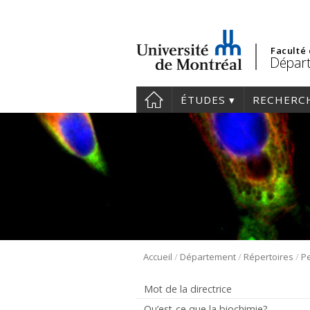
Faculté
Départ
ÉTUDES
RECHERC
/
/
/
Accueil
Département
Répertoires
Pe
Mot de la directrice
Qu’est-ce que la biochimie?