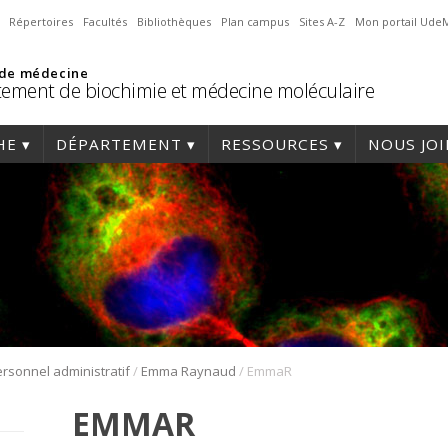
Répertoires
Facultés
Bibliothèques
Plan campus
Sites A-Z
Mon portail Ude
 de médecine
ement de biochimie et médecine moléculaire
HE
DÉPARTEMENT
RESSOURCES
NOUS JO
/
/
rsonnel administratif
Emma Raynaud
EmmaR
EMMAR