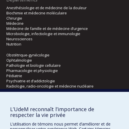
Anesthésiologie et de médecine de la douleur
Biochimie et médecine moléculaire
Chirurgie
Médecine
Médecine de famille et de médecine d’urgence
Microbiologie, infectiologie et immunologie
Neurosciences
Nutrition
Obstétrique-gynécologie
Ophtalmologie
Pathologie et biologie cellulaire
Pharmacologie et physiologie
Pédiatrie
Psychiatrie et d’addictologie
Radiologie, radio-oncologie et médecine nucléaire
Écoles
L’UdeM reconnaît l’importance de
Kinésiologie et des sciences de l’activité physique
respecter la vie privée
Orthophonie et audiologie
L’utilisation de témoins nous permet d’améliorer et de
Réadaptation
personnaliser votre expérience Web. Certains témoins