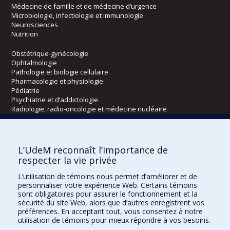
Médecine de famille et de médecine d’urgence
Microbiologie, infectiologie et immunologie
Neurosciences
Nutrition
Obstétrique-gynécologie
Ophtalmologie
Pathologie et biologie cellulaire
Pharmacologie et physiologie
Pédiatrie
Psychiatrie et d’addictologie
Radiologie, radio-oncologie et médecine nucléaire
Écoles
L’UdeM reconnaît l’importance de
Kinésiologie et des sciences de l’activité physique
respecter la vie privée
Orthophonie et audiologie
L’utilisation de témoins nous permet d’améliorer et de
Réadaptation
personnaliser votre expérience Web. Certains témoins
sont obligatoires pour assurer le fonctionnement et la
Directions
sécurité du site Web, alors que d’autres enregistrent vos
préférences. En acceptant tout, vous consentez à notre
DPC
utilisation de témoins pour mieux répondre à vos besoins.
CPASS