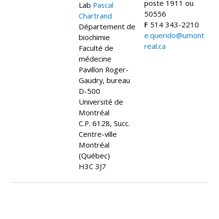
poste 1911 ou
Lab
Pascal
50556
Chartrand
F
514 343-2210
Département de
e.querido@umont
biochimie
real.ca
Faculté de
médecine
Pavillon Roger-
Gaudry, bureau
D-500
Université de
Montréal
C.P. 6128, Succ.
Centre-ville
Montréal
(Québec)
H3C 3J7