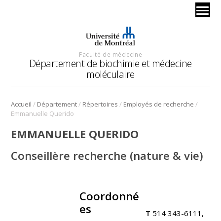
Faculté de médecine
Département de biochimie et médecine
moléculaire
/
/
/
/
Accueil
Département
Répertoires
Employés de recherche
Emmanuelle Querido
EMMANUELLE QUERIDO
Conseillère recherche (nature & vie)
Coordonné
.
es
T
514 343-6111,