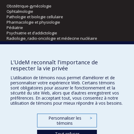
Obstétrique-gynécologie
Ophtalmologie
Pathologie et biologie cellulaire
Pharmacologie et physiologie
Pédiatrie
Psychiatrie et d’addictologie
Radiologie, radio-oncologie et médecine nucléaire
Écoles
L’UdeM reconnaît l’importance de
Kinésiologie et des sciences de l’activité physique
respecter la vie privée
Orthophonie et audiologie
L’utilisation de témoins nous permet d’améliorer et de
Réadaptation
personnaliser votre expérience Web. Certains témoins
sont obligatoires pour assurer le fonctionnement et la
Directions
sécurité du site Web, alors que d’autres enregistrent vos
préférences. En acceptant tout, vous consentez à notre
DPC
utilisation de témoins pour mieux répondre à vos besoins.
CPASS
Éthique clinique
Personnaliser les
>
témoins
Tout refuser