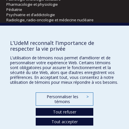
Pharmacologie et physiologie
Pédiatrie
Psychiatrie et d’addictologie
Radiologie, radio-oncologie et médecine nucléaire
Écoles
L’UdeM reconnaît l’importance de
Kinésiologie et des sciences de l’activité physique
respecter la vie privée
Orthophonie et audiologie
L’utilisation de témoins nous permet d’améliorer et de
Réadaptation
personnaliser votre expérience Web. Certains témoins
sont obligatoires pour assurer le fonctionnement et la
Directions
sécurité du site Web, alors que d’autres enregistrent vos
préférences. En acceptant tout, vous consentez à notre
DPC
utilisation de témoins pour mieux répondre à vos besoins.
CPASS
Éthique clinique
Personnaliser les
>
témoins
Tout refuser
Tout accepter