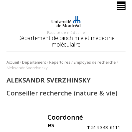
Faculté de médecine
Département de biochimie et médecine
moléculaire
/
/
/
/
Accueil
Département
Répertoires
Employés de recherche
Aleksandr Sverzhinsky
ALEKSANDR SVERZHINSKY
Conseiller recherche (nature & vie)
Coordonné
.
es
T
514 343-6111