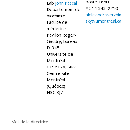
poste 1860
Lab
John Pascal
F
514 343-2210
Département de
aleksandr.sverzhin
biochimie
sky@umontreal.ca
Faculté de
médecine
Pavillon Roger-
Gaudry, bureau
D-345
Université de
Montréal
C.P. 6128, Succ.
Centre-ville
Montréal
(Québec)
H3C 3J7
Mot de la directrice