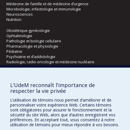
Médecine de famille et de médecine d’urgence
Microbiologie, infectiologie et immunologie
Neurosciences
Nutrition
Obstétrique-gynécologie
Ophtalmologie
Pathologie et biologie cellulaire
Pharmacologie et physiologie
Pédiatrie
Psychiatrie et d’addictologie
Radiologie, radio-oncologie et médecine nucléaire
Écoles
L’UdeM reconnaît l’importance de
Kinésiologie et des sciences de l’activité physique
respecter la vie privée
Orthophonie et audiologie
L’utilisation de témoins nous permet d’améliorer et de
Réadaptation
personnaliser votre expérience Web. Certains témoins
sont obligatoires pour assurer le fonctionnement et la
Directions
sécurité du site Web, alors que d’autres enregistrent vos
préférences. En acceptant tout, vous consentez à notre
DPC
utilisation de témoins pour mieux répondre à vos besoins.
CPASS