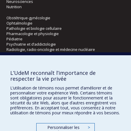
Neurosciences
Nutrition
Obstétrique-gynécologie
Ophtalmologie
Pathologie et biologie cellulaire
Pharmacologie et physiologie
Pédiatrie
Psychiatrie et d’addictologie
Radiologie, radio-oncologie et médecine nucléaire
Écoles
L’UdeM reconnaît l’importance de
Kinésiologie et des sciences de l’activité physique
respecter la vie privée
Orthophonie et audiologie
L’utilisation de témoins nous permet d’améliorer et de
Réadaptation
personnaliser votre expérience Web. Certains témoins
sont obligatoires pour assurer le fonctionnement et la
Directions
sécurité du site Web, alors que d’autres enregistrent vos
préférences. En acceptant tout, vous consentez à notre
DPC
utilisation de témoins pour mieux répondre à vos besoins.
CPASS
Éthique clinique
Personnaliser les
>