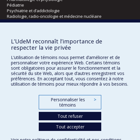
Pédiatrie
Psychiatrie et d’addictologie
Radiologie, radio-oncologie et médecine nucléaire
Écoles
L’UdeM reconnaît l’importance de
Kinésiologie et des sciences de l’activité physique
respecter la vie privée
Orthophonie et audiologie
L’utilisation de témoins nous permet d’améliorer et de
Réadaptation
personnaliser votre expérience Web. Certains témoins
sont obligatoires pour assurer le fonctionnement et la
Directions
sécurité du site Web, alors que d’autres enregistrent vos
préférences. En acceptant tout, vous consentez à notre
DPC
utilisation de témoins pour mieux répondre à vos besoins.
CPASS
Éthique clinique
Personnaliser les
>
témoins
Tout refuser
Tout accepter
Voir notre
politique de confidentialité
et nos
conditions