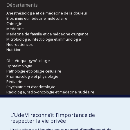
Départements
Anesthésiologie et de médecine de la douleur
Biochimie et médecine moléculaire
Chirurgie
Médecine
Médecine de famille et de médecine d’urgence
Microbiologie, infectiologie et immunologie
Neurosciences
Nutrition
Obstétrique-gynécologie
Ophtalmologie
Pathologie et biologie cellulaire
Pharmacologie et physiologie
Pédiatrie
Psychiatrie et d’addictologie
Radiologie, radio-oncologie et médecine nucléaire
Écoles
L’UdeM reconnaît l’importance de
Kinésiologie et des sciences de l’activité physique
respecter la vie privée
Orthophonie et audiologie
L’utilisation de témoins nous permet d’améliorer et de