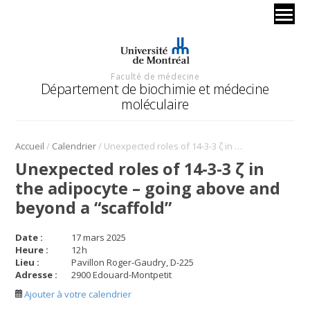
Faculté de médecine
Département de biochimie et médecine
moléculaire
/
/
Accueil
Calendrier
Unexpected roles of 14-3-3 ζ in the adipocyte – going above and beyond a “scaffold”
Unexpected roles of 14-3-3 ζ in
the adipocyte – going above and
beyond a “scaffold”
Date :
17 mars 2025
Heure :
12
h
Lieu :
Pavillon Roger-Gaudry, D-225
Adresse :
2900 Edouard-Montpetit
Ajouter à votre calendrier