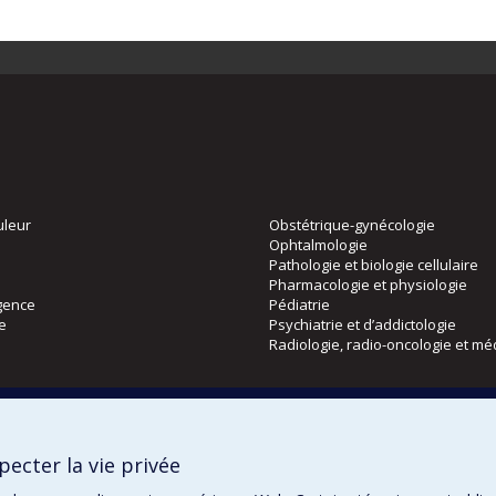
uleur
Obstétrique-gynécologie
Ophtalmologie
Pathologie et biologie cellulaire
Pharmacologie et physiologie
gence
Pédiatrie
ie
Psychiatrie et d’addictologie
Radiologie, radio-oncologie et mé
Directions
 physique
DPC
ecter la vie privée
CPASS
Éthique clinique