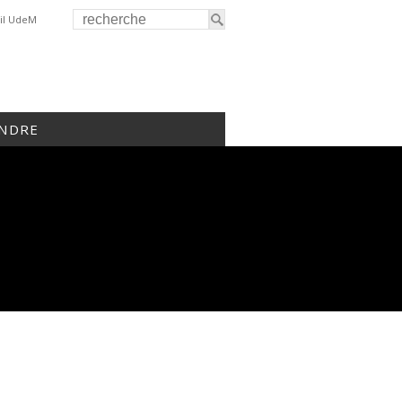
il UdeM
INDRE