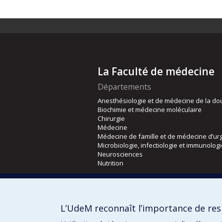
La Faculté de médecine
Départements
Anesthésiologie et de médecine de la do
Biochimie et médecine moléculaire
Chirurgie
Médecine
Médecine de famille et de médecine d’ur
Microbiologie, infectiologie et immunolog
Neurosciences
Nutrition
Écoles
Kinésiologie et des sciences de l’activité
L’UdeM reconnaît l’importance de resp
Orthophonie et audiologie
Réadaptation