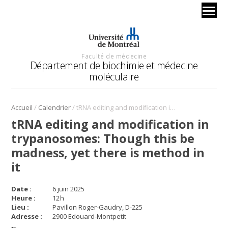
Faculté de médecine
Département de biochimie et médecine
moléculaire
/
/
Accueil
Calendrier
tRNA editing and modification in trypanosomes: Though this be madness, yet there is method in it
tRNA editing and modification in
trypanosomes: Though this be
madness, yet there is method in
it
Date :
6 juin 2025
Heure :
12
h
Lieu :
Pavillon Roger-Gaudry, D-225
Adresse :
2900 Edouard-Montpetit