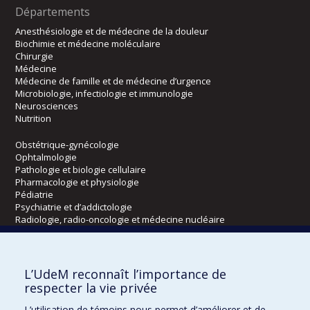
Départements
Anesthésiologie et de médecine de la douleur
Biochimie et médecine moléculaire
Chirurgie
Médecine
Médecine de famille et de médecine d’urgence
Microbiologie, infectiologie et immunologie
Neurosciences
Nutrition
Obstétrique-gynécologie
Ophtalmologie
Pathologie et biologie cellulaire
Pharmacologie et physiologie
Pédiatrie
Psychiatrie et d’addictologie
Radiologie, radio-oncologie et médecine nucléaire
Écoles
L’UdeM reconnaît l’importance de
Kinésiologie et des sciences de l’activité physique
respecter la vie privée
Orthophonie et audiologie
L’utilisation de témoins nous permet d’améliorer et de