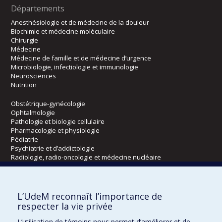
Départements
Anesthésiologie et de médecine de la douleur
Biochimie et médecine moléculaire
Chirurgie
Médecine
Médecine de famille et de médecine d’urgence
Microbiologie, infectiologie et immunologie
Neurosciences
Nutrition
Obstétrique-gynécologie
Ophtalmologie
Pathologie et biologie cellulaire
Pharmacologie et physiologie
Pédiatrie
Psychiatrie et d’addictologie
Radiologie, radio-oncologie et médecine nucléaire
Écoles
L’UdeM reconnaît l’importance de
Kinésiologie et des sciences de l’activité physique
respecter la vie privée
Orthophonie et audiologie
L’utilisation de témoins nous permet d’améliorer et de