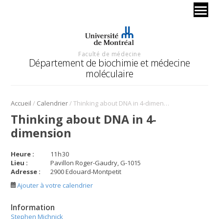
Faculté de médecine
Département de biochimie et médecine
moléculaire
/
/
Accueil
Calendrier
Thinking about DNA in 4‐dimension
Thinking about DNA in 4‐
dimension
Heure :
11
h
30
Lieu :
Pavillon Roger-Gaudry, G-1015
Adresse :
2900 Edouard-Montpetit
Ajouter à votre calendrier
Information
Stephen Michnick