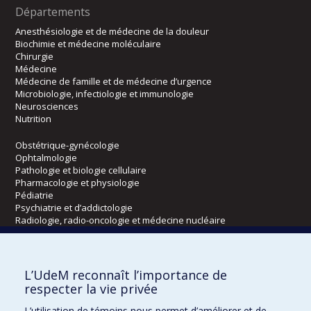
Départements
Anesthésiologie et de médecine de la douleur
Biochimie et médecine moléculaire
Chirurgie
Médecine
Médecine de famille et de médecine d’urgence
Microbiologie, infectiologie et immunologie
Neurosciences
Nutrition
Obstétrique-gynécologie
Ophtalmologie
Pathologie et biologie cellulaire
Pharmacologie et physiologie
Pédiatrie
Psychiatrie et d’addictologie
Radiologie, radio-oncologie et médecine nucléaire
Écoles
L’UdeM reconnaît l’importance de
Kinésiologie et des sciences de l’activité physique
respecter la vie privée
Orthophonie et audiologie
L’utilisation de témoins nous permet d’améliorer et de