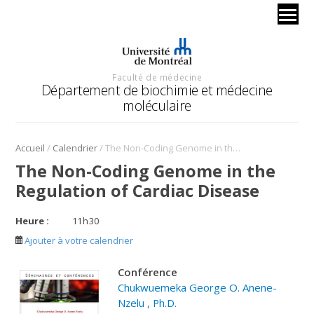
Faculté de médecine
Département de biochimie et médecine
moléculaire
/
/
Accueil
Calendrier
The Non-Coding Genome in the Regulation of Cardiac Disease
The Non-Coding Genome in the
Regulation of Cardiac Disease
Heure :
11
h
30
Ajouter à votre calendrier
C
onférence
Chukwuemeka George O. Anene-
Nzelu , Ph.D.