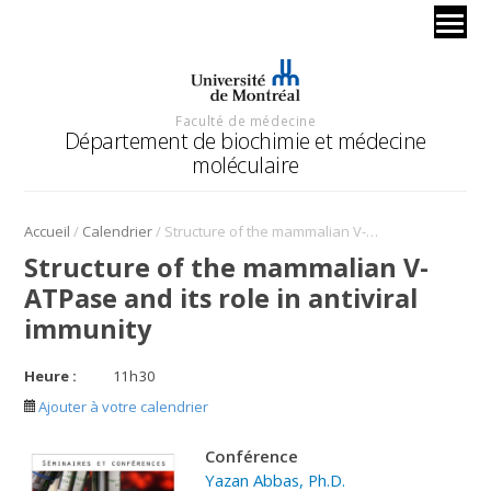
Faculté de médecine
Département de biochimie et médecine
moléculaire
/
/
Accueil
Calendrier
Structure of the mammalian V-ATPase and its role in antiviral immunity
Structure of the mammalian V-
ATPase and its role in antiviral
immunity
Heure :
11
h
30
Ajouter à votre calendrier
C
onférence
Yazan Abbas, Ph.D.