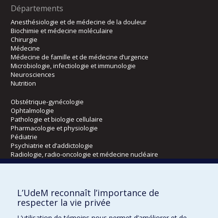
Départements
Anesthésiologie et de médecine de la douleur
Biochimie et médecine moléculaire
Chirurgie
Médecine
Médecine de famille et de médecine d’urgence
Microbiologie, infectiologie et immunologie
Neurosciences
Nutrition
Obstétrique-gynécologie
Ophtalmologie
Pathologie et biologie cellulaire
Pharmacologie et physiologie
Pédiatrie
Psychiatrie et d’addictologie
Radiologie, radio-oncologie et médecine nucléaire
Écoles
L’UdeM reconnaît l’importance de
Kinésiologie et des sciences de l’activité physique
respecter la vie privée
Orthophonie et audiologie
L’utilisation de témoins nous permet d’améliorer et de