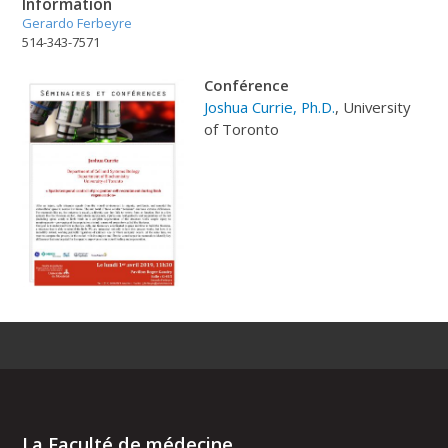
Information
Gerardo Ferbeyre
514-343-7571
C
onférence
Joshua Currie, Ph.D.
, University
of Toronto
La Faculté de médecine