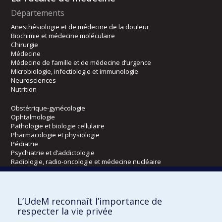
Départements
Anesthésiologie et de médecine de la douleur
Biochimie et médecine moléculaire
Chirurgie
Médecine
Médecine de famille et de médecine d’urgence
Microbiologie, infectiologie et immunologie
Neurosciences
Nutrition
Obstétrique-gynécologie
Ophtalmologie
Pathologie et biologie cellulaire
Pharmacologie et physiologie
Pédiatrie
Psychiatrie et d’addictologie
Radiologie, radio-oncologie et médecine nucléaire
Écoles
L’UdeM reconnaît l’importance de
Kinésiologie et des sciences de l’activité physique
respecter la vie privée
Orthophonie et audiologie