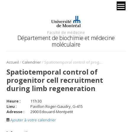
Faculté de médecine
Département de biochimie et médecine
moléculaire
/
/
Accueil
Calendrier
Spatiotemporal control of progenitor cell recruitment during limb regeneration
Spatiotemporal control of
progenitor cell recruitment
during limb regeneration
Heure :
11
h
30
Lieu :
Pavillon Roger-Gaudry, G-415
Adresse :
2900 Edouard-Montpetit
Ajouter à votre calendrier