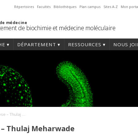
Répertoires
Facultés
Bibliothèques
Plan campus
Sites A-Z
Mon porta
 de médecine
ement de biochimie et médecine moléculaire
HE
DÉPARTEMENT
RESSOURCES
NOUS JO
Soutenance de thèse – Thulaj Meharwade
 – Thulaj Meharwade