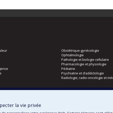
uleur
Obstétrique-gynécologie
Ophtalmologie
Pathologie et biologie cellulaire
Pharmacologie et physiologie
gence
Pédiatrie
ie
Psychiatrie et d’addictologie
Radiologie, radio-oncologie et mé
Directions
 physique
DPC
ecter la vie privée
CPASS
Éthique clinique