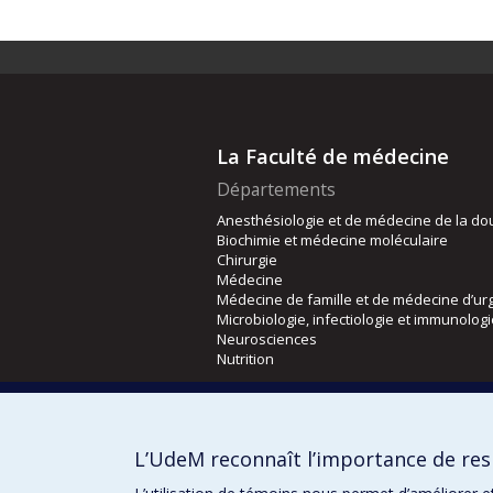
La Faculté de médecine
Départements
Anesthésiologie et de médecine de la do
Biochimie et médecine moléculaire
Chirurgie
Médecine
Médecine de famille et de médecine d’ur
Microbiologie, infectiologie et immunolog
Neurosciences
Nutrition
Écoles
Kinésiologie et des sciences de l’activité
L’UdeM reconnaît l’importance de resp
Orthophonie et audiologie
Réadaptation