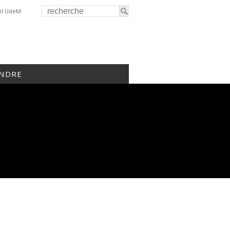
il UdeM
INDRE