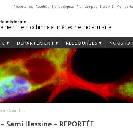
Répertoires
Facultés
Bibliothèques
Plan campus
Sites A-Z
Mon porta
 de médecine
ement de biochimie et médecine moléculaire
HE
DÉPARTEMENT
RESSOURCES
NOUS JO
Soutenance de thèse – Sami Hassine – REPORTÉE
 – Sami Hassine – REPORTÉE