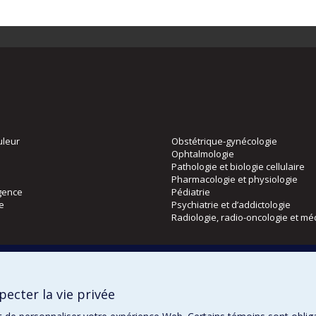
uleur
Obstétrique-gynécologie
Ophtalmologie
Pathologie et biologie cellulaire
Pharmacologie et physiologie
gence
Pédiatrie
ie
Psychiatrie et d’addictologie
Radiologie, radio-oncologie et mé
Directions
 physique
DPC
ecter la vie privée
CPASS
Éthique clinique