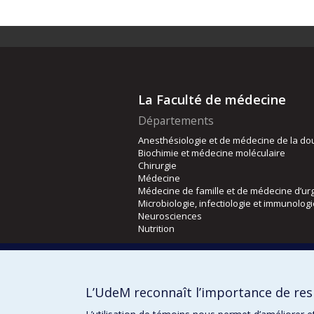
La Faculté de médecine
Départements
Anesthésiologie et de médecine de la do
Biochimie et médecine moléculaire
Chirurgie
Médecine
Médecine de famille et de médecine d’ur
Microbiologie, infectiologie et immunolog
Neurosciences
Nutrition
Écoles
Kinésiologie et des sciences de l’activité
L’UdeM reconnaît l’importance de resp
Orthophonie et audiologie
Réadaptation