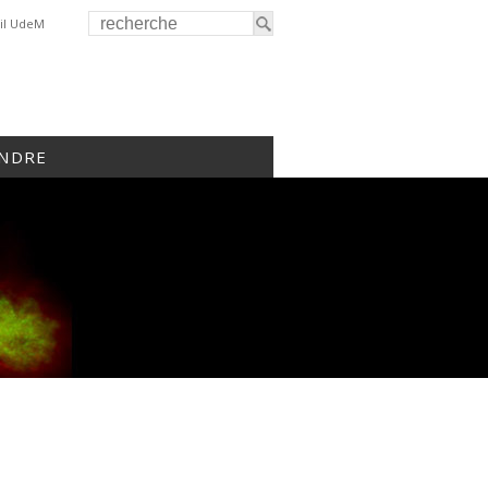
il UdeM
INDRE