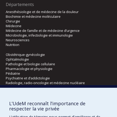
Départements
Anesthésiologie et de médecine de la douleur
Biochimie et médecine moléculaire
Chirurgie
Médecine
Médecine de famille et de médecine d’urgence
Microbiologie, infectiologie et immunologie
Neurosciences
Nutrition
Obstétrique-gynécologie
Ophtalmologie
Pathologie et biologie cellulaire
Pharmacologie et physiologie
Pédiatrie
Psychiatrie et d’addictologie
Radiologie, radio-oncologie et médecine nucléaire
Écoles
L’UdeM reconnaît l’importance de
Kinésiologie et des sciences de l’activité physique
respecter la vie privée
Orthophonie et audiologie
L’utilisation de témoins nous permet d’améliorer et de