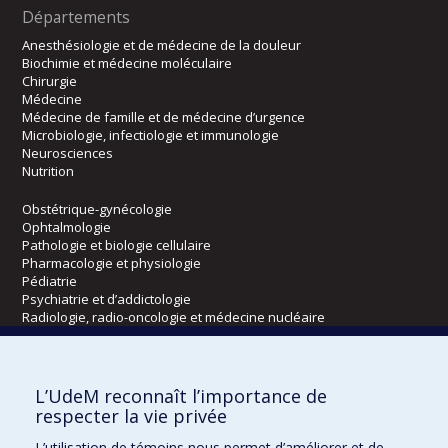
Départements
Anesthésiologie et de médecine de la douleur
Biochimie et médecine moléculaire
Chirurgie
Médecine
Médecine de famille et de médecine d’urgence
Microbiologie, infectiologie et immunologie
Neurosciences
Nutrition
Obstétrique-gynécologie
Ophtalmologie
Pathologie et biologie cellulaire
Pharmacologie et physiologie
Pédiatrie
Psychiatrie et d’addictologie
Radiologie, radio-oncologie et médecine nucléaire
Écoles
L’UdeM reconnaît l’importance de
Kinésiologie et des sciences de l’activité physique
respecter la vie privée
Orthophonie et audiologie
L’utilisation de témoins nous permet d’améliorer et de