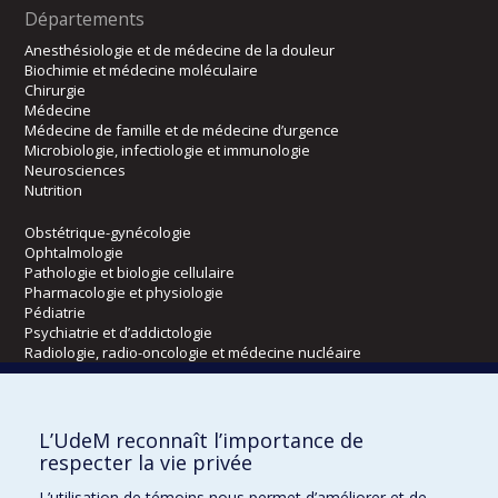
Départements
Anesthésiologie et de médecine de la douleur
Biochimie et médecine moléculaire
Chirurgie
Médecine
Médecine de famille et de médecine d’urgence
Microbiologie, infectiologie et immunologie
Neurosciences
Nutrition
Obstétrique-gynécologie
Ophtalmologie
Pathologie et biologie cellulaire
Pharmacologie et physiologie
Pédiatrie
Psychiatrie et d’addictologie
Radiologie, radio-oncologie et médecine nucléaire
Écoles
L’UdeM reconnaît l’importance de
Kinésiologie et des sciences de l’activité physique
respecter la vie privée
Orthophonie et audiologie
L’utilisation de témoins nous permet d’améliorer et de