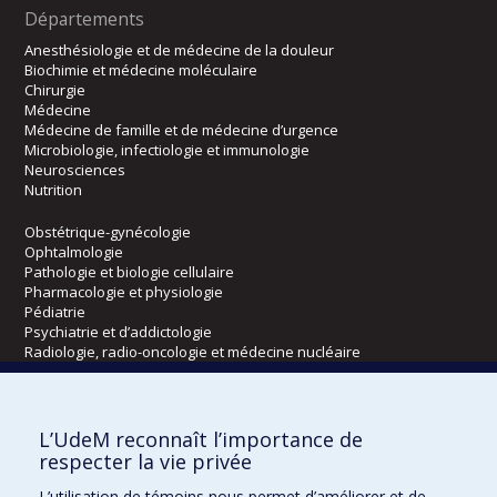
Départements
Anesthésiologie et de médecine de la douleur
Biochimie et médecine moléculaire
Chirurgie
Médecine
Médecine de famille et de médecine d’urgence
Microbiologie, infectiologie et immunologie
Neurosciences
Nutrition
Obstétrique-gynécologie
Ophtalmologie
Pathologie et biologie cellulaire
Pharmacologie et physiologie
Pédiatrie
Psychiatrie et d’addictologie
Radiologie, radio-oncologie et médecine nucléaire
Écoles
L’UdeM reconnaît l’importance de
Kinésiologie et des sciences de l’activité physique
respecter la vie privée
Orthophonie et audiologie
L’utilisation de témoins nous permet d’améliorer et de