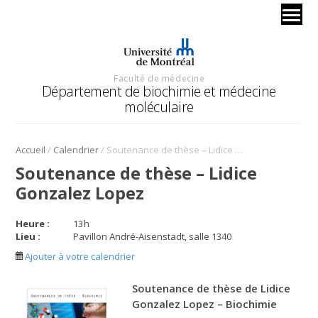
Faculté de médecine
Département de biochimie et médecine
moléculaire
/
/
Accueil
Calendrier
Soutenance de thèse – Lidice Gonzalez Lopez
Soutenance de thèse – Lidice
Gonzalez Lopez
Heure :
13
h
Lieu :
Pavillon André-Aisenstadt, salle 1340
Ajouter à votre calendrier
Soutenance de thèse de Lidice
Gonzalez Lopez – Biochimie