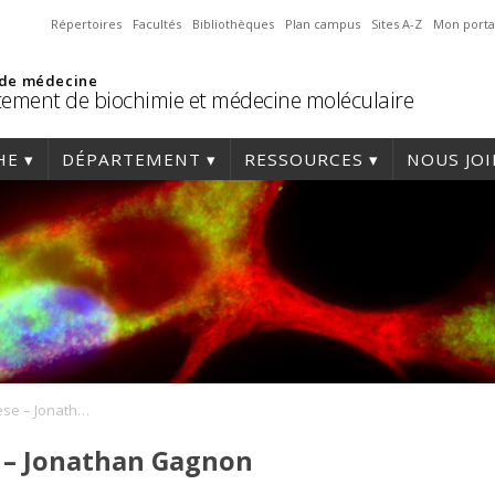
Répertoires
Facultés
Bibliothèques
Plan campus
Sites A-Z
Mon porta
 de médecine
ement de biochimie et médecine moléculaire
HE
DÉPARTEMENT
RESSOURCES
NOUS JO
Soutenance de thèse – Jonathan Gagnon
 – Jonathan Gagnon