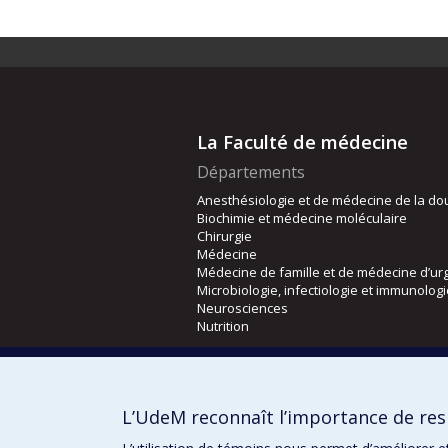
La Faculté de médecine
Départements
Anesthésiologie et de médecine de la do
Biochimie et médecine moléculaire
Chirurgie
Médecine
Médecine de famille et de médecine d’ur
Microbiologie, infectiologie et immunolog
Neurosciences
Nutrition
Écoles
Kinésiologie et des sciences de l’activité
L’UdeM reconnaît l’importance de resp
Orthophonie et audiologie
Réadaptation