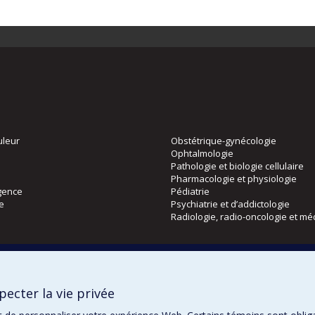
uleur
Obstétrique-gynécologie
Ophtalmologie
Pathologie et biologie cellulaire
Pharmacologie et physiologie
gence
Pédiatrie
ie
Psychiatrie et d’addictologie
Radiologie, radio-oncologie et mé
Directions
 physique
DPC
ecter la vie privée
CPASS
Éthique clinique