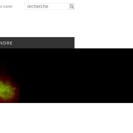
il UdeM
INDRE