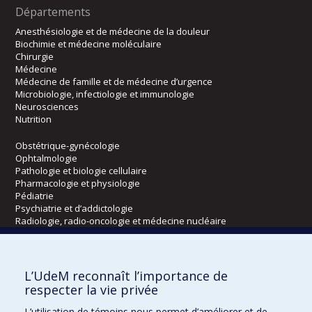
Départements
Anesthésiologie et de médecine de la douleur
Biochimie et médecine moléculaire
Chirurgie
Médecine
Médecine de famille et de médecine d’urgence
Microbiologie, infectiologie et immunologie
Neurosciences
Nutrition
Obstétrique-gynécologie
Ophtalmologie
Pathologie et biologie cellulaire
Pharmacologie et physiologie
Pédiatrie
Psychiatrie et d’addictologie
Radiologie, radio-oncologie et médecine nucléaire
Écoles
L’UdeM reconnaît l’importance de
Kinésiologie et des sciences de l’activité physique
respecter la vie privée
Orthophonie et audiologie
L’utilisation de témoins nous permet d’améliorer et de