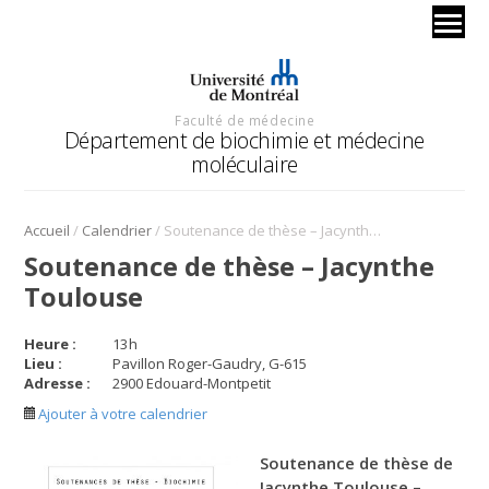
Faculté de médecine
Département de biochimie et médecine
moléculaire
/
/
Accueil
Calendrier
Soutenance de thèse – Jacynthe Toulouse
Soutenance de thèse – Jacynthe
Toulouse
Heure :
13
h
Lieu :
Pavillon Roger-Gaudry, G-615
Adresse :
2900 Edouard-Montpetit
Ajouter à votre calendrier
Soutenance de thèse de
Jacynthe Toulouse –