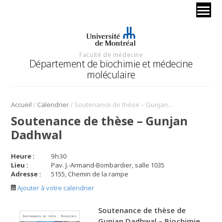
Faculté de médecine
Département de biochimie et médecine
moléculaire
/
/
Accueil
Calendrier
Soutenance de thèse – Gunjan Dadhwal
Soutenance de thèse – Gunjan
Dadhwal
Heure :
9
h
30
Lieu :
Pav. J.-Armand-Bombardier, salle 1035
Adresse :
5155, Chemin de la rampe
Ajouter à votre calendrier
Soutenance de thèse de
Gunjan Dadhwal – Biochimie