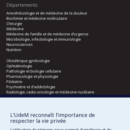
Départements
Anesthésiologie et de médecine de la douleur
Biochimie et médecine moléculaire
Chirurgie
Médecine
Médecine de famille et de médecine d’urgence
Microbiologie, infectiologie et immunologie
Neurosciences
Nutrition
Obstétrique-gynécologie
Ophtalmologie
Pathologie et biologie cellulaire
Pharmacologie et physiologie
Pédiatrie
Psychiatrie et d’addictologie
Radiologie, radio-oncologie et médecine nucléaire
Écoles
L’UdeM reconnaît l’importance de
Kinésiologie et des sciences de l’activité physique
respecter la vie privée
Orthophonie et audiologie
L’utilisation de témoins nous permet d’améliorer et de