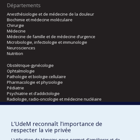
Départements
Anesthésiologie et de médecine de la douleur
Biochimie et médecine moléculaire
Chirurgie
Médecine
Médecine de famille et de médecine d’urgence
Microbiologie, infectiologie et immunologie
Neurosciences
Nutrition
Obstétrique-gynécologie
Ophtalmologie
Pathologie et biologie cellulaire
Pharmacologie et physiologie
Pédiatrie
Psychiatrie et d’addictologie
Radiologie, radio-oncologie et médecine nucléaire
Écoles
L’UdeM reconnaît l’importance de
Kinésiologie et des sciences de l’activité physique
respecter la vie privée
Orthophonie et audiologie
L’utilisation de témoins nous permet d’améliorer et de